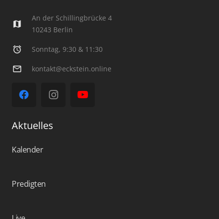
An der Schillingbrücke 4
map
10243 Berlin
alarm
Sonntag, 9:30 & 11:30
mail_outline
kontakt@eckstein.online
Aktuelles
Kalender
Predigten
Live