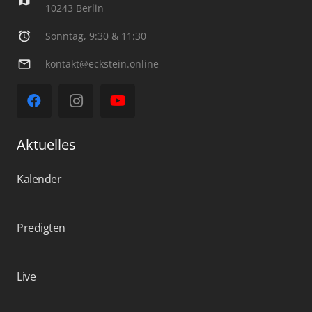
map
10243 Berlin
alarm
Sonntag, 9:30 & 11:30
mail_outline
kontakt@eckstein.online
Aktuelles
Kalender
Predigten
Live