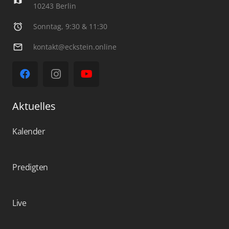
map
10243 Berlin
alarm
Sonntag, 9:30 & 11:30
mail_outline
kontakt@eckstein.online
Aktuelles
Kalender
Predigten
Live