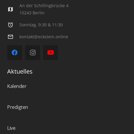
An der Schillingbrücke 4
map
10243 Berlin
alarm
Sonntag, 9:30 & 11:30
mail_outline
kontakt@eckstein.online
Aktuelles
Kalender
Predigten
Live