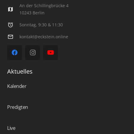
An der Schillingbrücke 4
map
10243 Berlin
alarm
Sonntag, 9:30 & 11:30
mail_outline
kontakt@eckstein.online
Aktuelles
Kalender
Predigten
Live