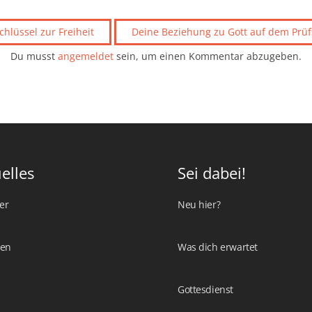
chlüssel zur Freiheit
Deine Beziehung zu Gott auf dem Prü
Du musst
angemeldet
sein, um einen Kommentar abzugeben.
elles
Sei dabei!
er
Neu hier?
ten
Was dich erwartet
Gottesdienst