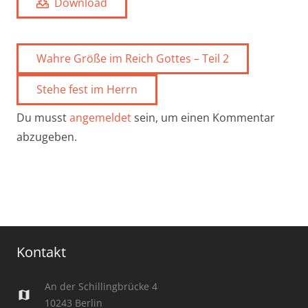
Download
Wahre Größe im Reich Gottes – Teil 2
Stehe fest im Herrn
Du musst
angemeldet
sein, um einen Kommentar
abzugeben.
Kontakt
An der Schillingbrücke 4
map
10243 Berlin