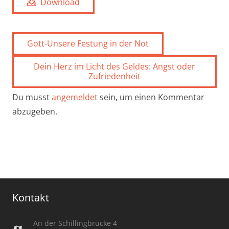
Download
Gott-Unsere Festung in der Not
Dein Herz im Licht des Geldes: Angst oder
Zufriedenheit
Du musst
angemeldet
sein, um einen Kommentar
abzugeben.
Kontakt
An der Schillingbrücke 4