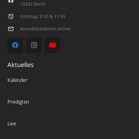
map
10243 Berlin
alarm
Sonntag, 9:30 & 11:30
mail_outline
kontakt@eckstein.online
Aktuelles
Kalender
Predigten
Live