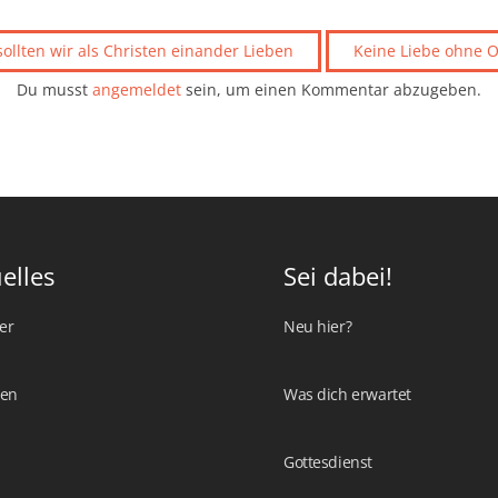
sollten wir als Christen einander Lieben
Keine Liebe ohne O
Du musst
angemeldet
sein, um einen Kommentar abzugeben.
elles
Sei dabei!
er
Neu hier?
ten
Was dich erwartet
Gottesdienst