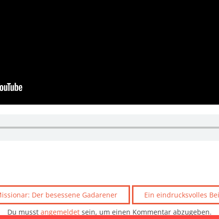
Missionar: Der besessene Gadarener
Ein eindrucksvolles Be
Du musst
angemeldet
sein, um einen Kommentar abzugeben.