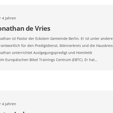
r 4 Jahren
onathan de Vries
nathan ist Pastor der Eckstein Gemeinde Berlin. Er ist unter ander
rantwortlich für den Predigtdienst, Männerkreis und die Hauskreis
nathan unterrichtet Auslgegungspredigt und Homiletik
im Europäischen Bibel Trainings Centrum (EBTC). Er hat…
r 4 Jahren