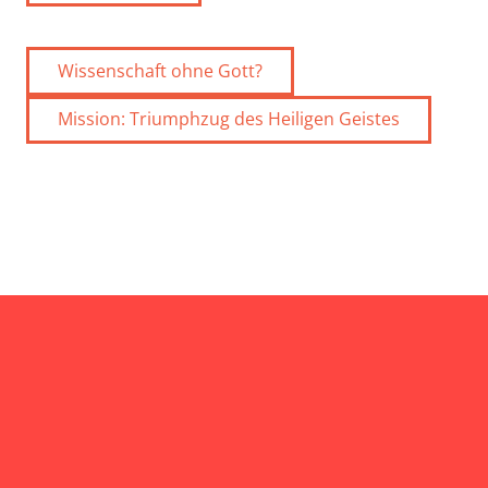
Wissenschaft ohne Gott?
Mission: Triumphzug des Heiligen Geistes
Kontakt
An der Schillingbrücke 4
map
10243 Berlin
alarm
Sonntag, 9:30 & 11:30