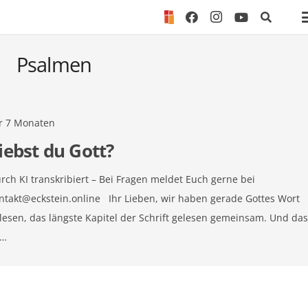
Psalmen
Start
Psalmen
r 7 Monaten
iebst du Gott?
rch KI transkribiert – Bei Fragen meldet Euch gerne bei
ntakt@eckstein.online
Ihr Lieben, wir haben gerade Gottes Wort
lesen, das längste Kapitel der Schrift gelesen gemeinsam. Und da
t…