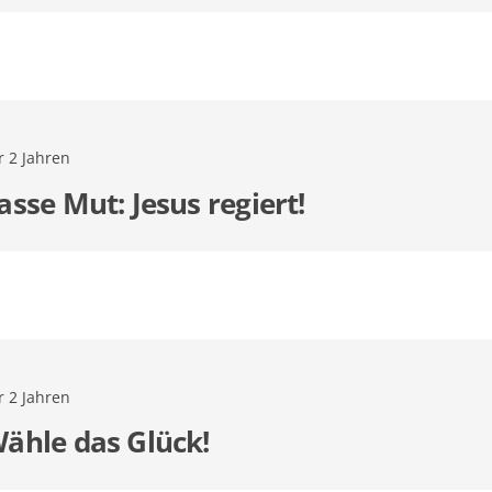
r 2 Jahren
asse Mut: Jesus regiert!
r 2 Jahren
ähle das Glück!