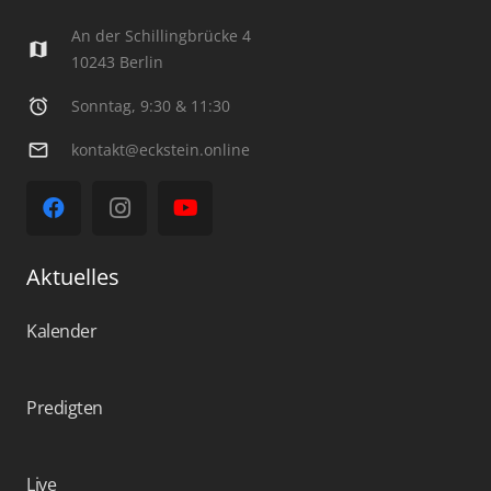
An der Schillingbrücke 4
map
10243 Berlin
alarm
Sonntag, 9:30 & 11:30
mail_outline
kontakt@eckstein.online
Aktuelles
Kalender
Predigten
Live