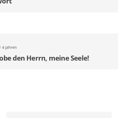
ort
r 4 Jahren
obe den Herrn, meine Seele!